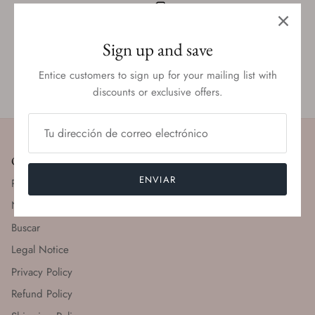
ña
transparente
brasileña
€28,93 EUR
€30,70 
Novedades
M
L
L
M
Sign up and save
Entice customers to sign up for your mailing list with
discounts or exclusive offers.
Tarjeta regalo
Quick links
ENVIAR
Programa de comisiones
Nuestros blogs
Buscar
Legal Notice
Privacy Policy
Refund Policy