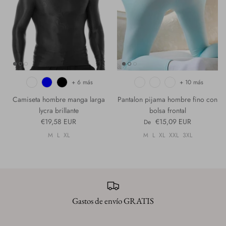
Piel
Slip
Brasileño
Suspensorio
+ 6 más
+ 10 más
Tanga
Camiseta hombre manga larga
Pantalon pijama hombre fino con
lycra brillante
bolsa frontal
Microtanga
€19,58 EUR
€15,09 EUR
De
M
L
XL
M
L
XL
XXL
3XL
Medias
Juguetes
A Dormir
Gastos de envío GRATIS
s
nte hombre bulge
Body brasileño encaje y red
Conjunto